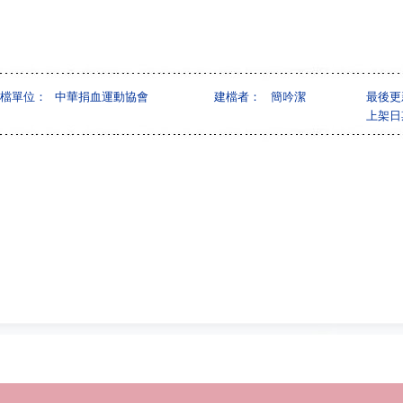
檔單位：
中華捐血運動協會
建檔者：
簡吟潔
最後更
上架日