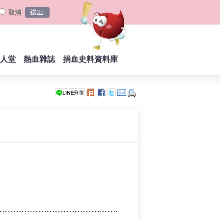
取消
人堂
熱血雜誌
捐血史料資料庫