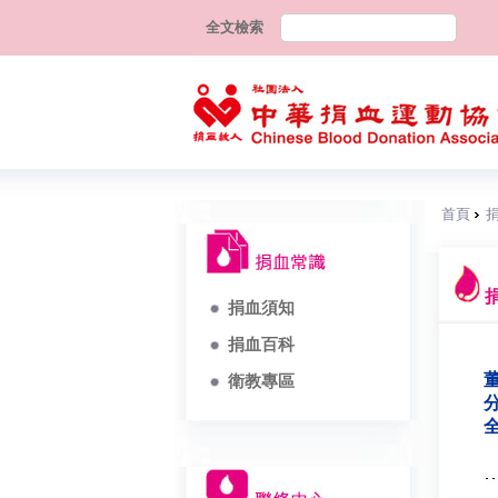
全文檢索
首頁
捐血須知
捐血百科
董
衛教專區
分
全