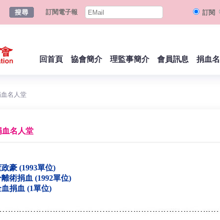
訂閱電子報
訂閱
回首頁
協會簡介
理監事簡介
會員訊息
捐血名
捐血名人堂
捐血名人堂
政豪 (1993單位)
離術捐血 (1992單位)
血捐血 (1單位)