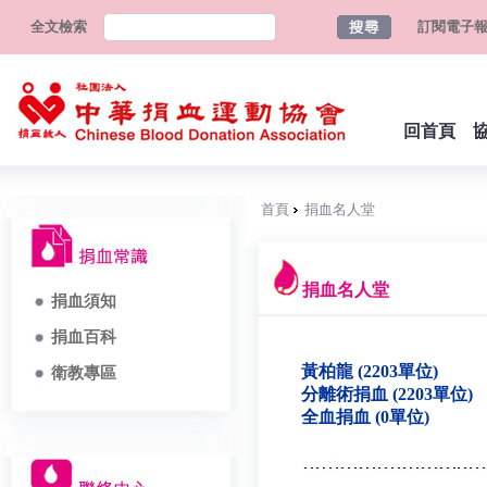
全文檢索
訂閱電子
回首頁
首頁
捐血名人堂
捐血名人堂
捐血須知
捐血百科
黃柏龍 (2203單位)
衛教專區
分離術捐血 (2203單位)
全血捐血 (0單位)