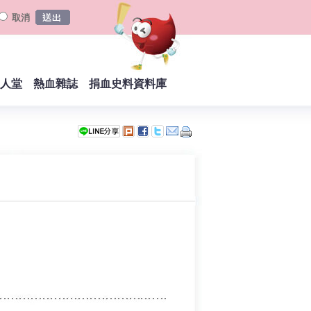
取消
人堂
熱血雜誌
捐血史料資料庫