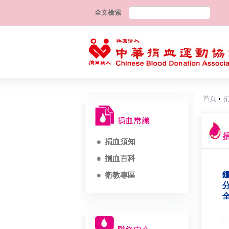
全文檢索
首頁
捐血須知
捐血百科
鍾
衛教專區
分
全