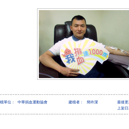
檔單位：
中華捐血運動協會
建檔者：
簡吟潔
最後更
上架日