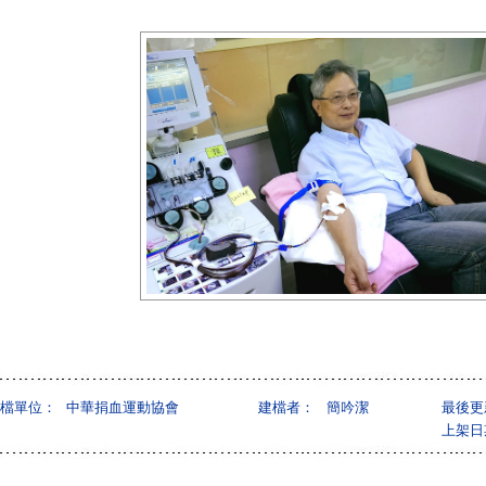
檔單位：
中華捐血運動協會
建檔者：
簡吟潔
最後更
上架日