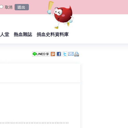
取消
人堂
熱血雜誌
捐血史料資料庫