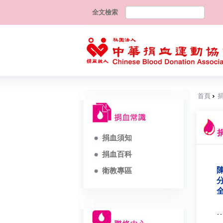
全文檢索
首頁
捐血須知
捐血百科
陳
衛教專區
分
全