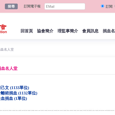
訂閱電子報
訂閱
回首頁
協會簡介
理監事簡介
會員訊息
捐血名
捐血名人堂
捐血名人堂
己文 (1133單位)
離術捐血 (1132單位)
血捐血 (1單位)