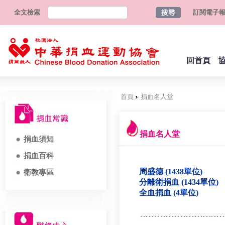
全文檢索
訂閱電子
回首頁
首頁
捐血名人堂
捐血名人堂
捐血須知
捐血百科
周盛德 (1438單位)
衛教專區
分離術捐血 (1434單位)
全血捐血 (4單位)