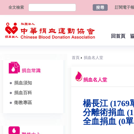
全文檢索
訂閱電子
回首頁
首頁
捐血名人堂
捐血名人堂
捐血須知
捐血百科
楊長江 (1769
衛教專區
分離術捐血 (1
全血捐血 (0單