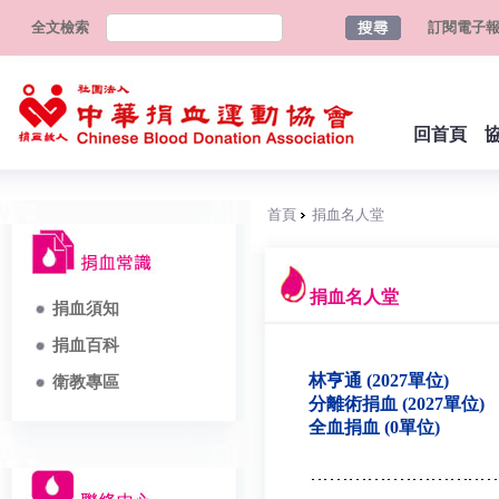
全文檢索
訂閱電子
回首頁
首頁
捐血名人堂
捐血名人堂
捐血須知
捐血百科
林亨通 (2027單位)
衛教專區
分離術捐血 (2027單位)
全血捐血 (0單位)