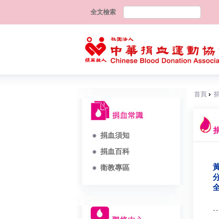
全文檢索
首頁
捐血須知
捐血百科
黃
衛教專區
分
全