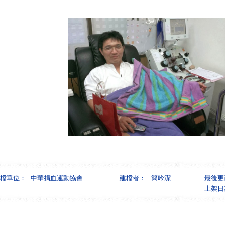
檔單位：
中華捐血運動協會
建檔者：
簡吟潔
最後更
上架日