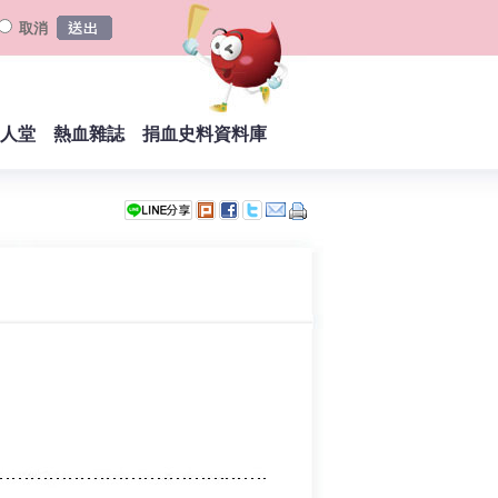
取消
人堂
熱血雜誌
捐血史料資料庫