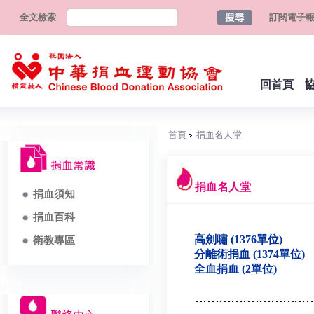
全文檢索
訂閱電子
回首頁
首頁
捐血名人堂
捐血名人堂
捐血須知
捐血百科
高劍嘯 (1376單位)
衛教專區
分離術捐血 (1374單位)
全血捐血 (2單位)