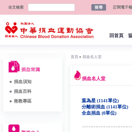
全文檢索
訂閱電子
回首頁
首頁
捐血名人堂
捐血名人堂
捐血須知
捐血百科
葉為星 (1141單位)
衛教專區
分離術捐血 (1141單位)
全血捐血 (0單位)