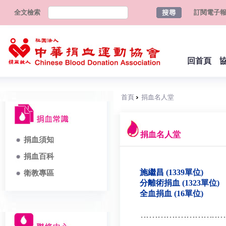
全文檢索
訂閱電子
回首頁
首頁
捐血名人堂
捐血名人堂
捐血須知
捐血百科
施繼昌 (1339單位)
衛教專區
分離術捐血 (1323單位)
全血捐血 (16單位)