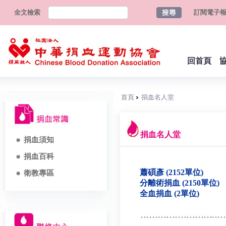
全文檢索
訂閱電子
回首頁
首頁
捐血名人堂
捐血名人堂
捐血須知
捐血百科
蕭碩彥 (2152單位)
衛教專區
分離術捐血 (2150單位)
全血捐血 (2單位)