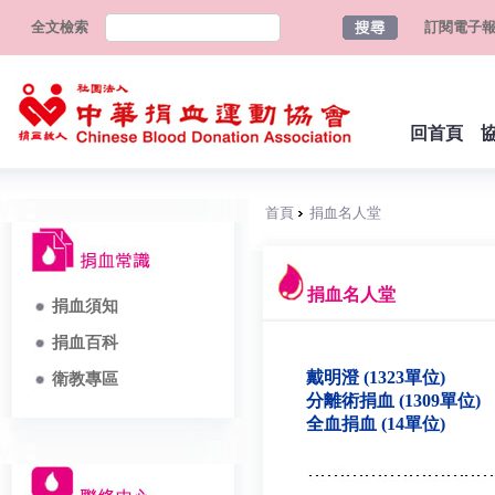
全文檢索
訂閱電子
回首頁
首頁
捐血名人堂
捐血名人堂
捐血須知
捐血百科
戴明澄 (1323單位)
衛教專區
分離術捐血 (1309單位)
全血捐血 (14單位)