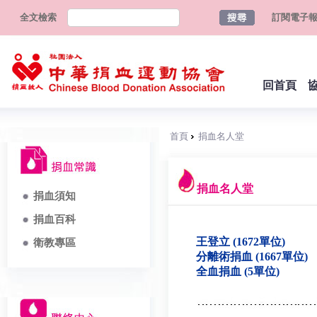
全文檢索
訂閱電子
回首頁
首頁
捐血名人堂
捐血名人堂
捐血須知
捐血百科
王登立 (1672單位)
衛教專區
分離術捐血 (1667單位)
全血捐血 (5單位)