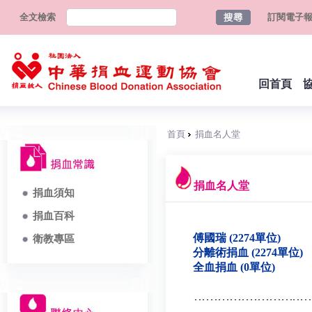
全文檢索
訂閱電子
回首頁
首頁
捐血名人堂
捐血名人堂
捐血須知
捐血百科
傅國瑞 (2274單位)
衛教專區
分離術捐血 (2274單位)
全血捐血 (0單位)