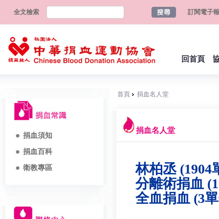
全文檢索
訂閱電子
回首頁
首頁
捐血名人堂
捐血名人堂
捐血須知
捐血百科
林柏丞 (1904
衛教專區
分離術捐血 (1
全血捐血 (3單