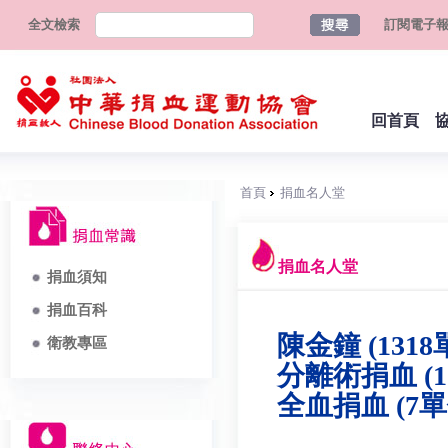
全文檢索
訂閱電子
回首頁
首頁
捐血名人堂
捐血名人堂
捐血須知
捐血百科
陳金鐘 (1318
衛教專區
分離術捐血 (1
全血捐血 (7單