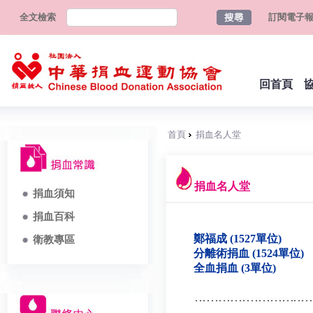
全文檢索
訂閱電子
回首頁
首頁
捐血名人堂
捐血名人堂
捐血須知
捐血百科
鄭福成 (1527單位)
衛教專區
分離術捐血 (1524單位)
全血捐血 (3單位)