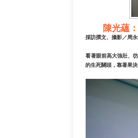
陳光蘊
採訪撰文、攝影／周永
看著眼前高大強壯、
的生死關頭，靠著果決