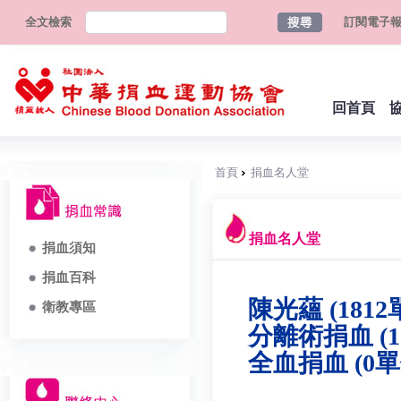
全文檢索
訂閱電子
回首頁
首頁
捐血名人堂
捐血名人堂
捐血須知
捐血百科
陳光蘊 (1812
衛教專區
分離術捐血 (1
全血捐血 (0單