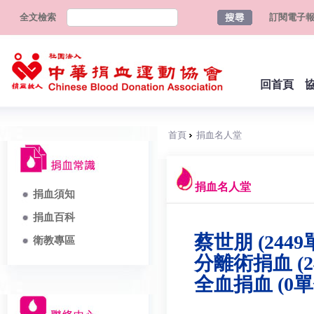
全文檢索
訂閱電子
回首頁
首頁
捐血名人堂
捐血名人堂
捐血須知
捐血百科
蔡世朋 (2449
衛教專區
分離術捐血 (2
全血捐血 (0單