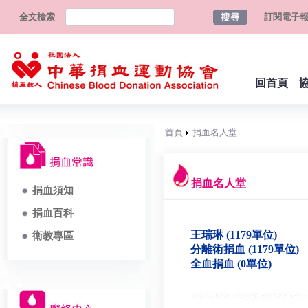
全文檢索
訂閱電子
回首頁
首頁
捐血名人堂
捐血名人堂
捐血須知
捐血百科
王瑞琳 (1179單位)
衛教專區
分離術捐血 (1179單位)
全血捐血 (0單位)