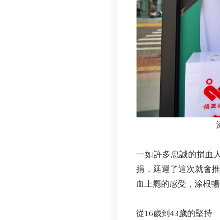
一如許多忠誠的捐血
捐，延遲了這次就會
血上癮的感受，涂根暢
從16歲到43歲的堅