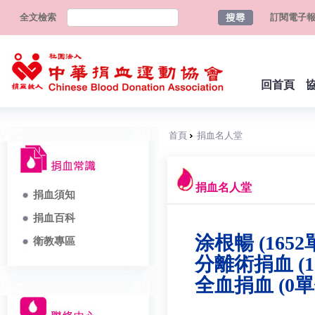
全文檢索
訂閱電子
回首頁
首頁
捐血名人堂
捐血名人堂
捐血須知
捐血百科
涂根暢 (1652
衛教專區
分離術捐血 (1
全血捐血 (0單