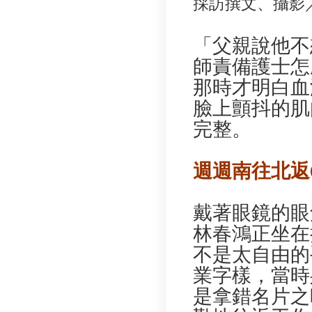
採訪撰文、攝影
「父親說他不
師責備護士怎
那時才明白血
臉上顫抖的肌
完整。
週週南往北返
戴著眼鏡的眼
林春鴻正坐在
不是太自由的
業字樣，當時
是拿錯名片之