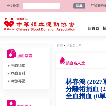
全文檢索
訂閱電子
回首頁
首頁
捐血名人堂
捐血名人堂
捐血須知
捐血百科
林春鴻 (2027
衛教專區
分離術捐血 (2
全血捐血 (0單