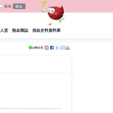
取消
人堂
熱血雜誌
捐血史料資料庫