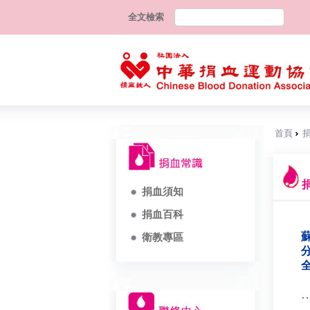
全文檢索
首頁
捐血須知
捐血百科
蘇
衛教專區
分
全