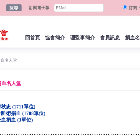
訂閱電子報
訂閱
回首頁
協會簡介
理監事簡介
會員訊息
捐血名
捐血名人堂
捐血名人堂
秋忠 (1711單位)
離術捐血 (1708單位)
血捐血 (3單位)