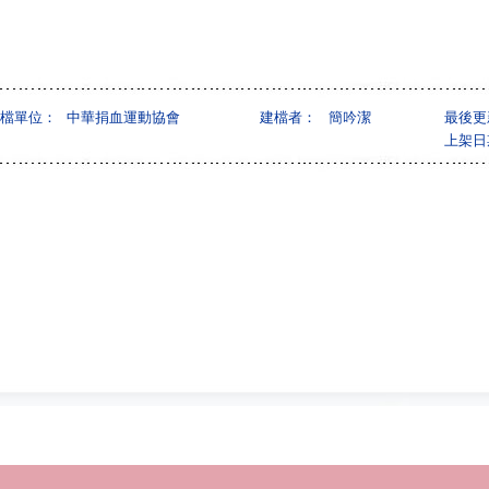
檔單位：
中華捐血運動協會
建檔者：
簡吟潔
最後更
上架日