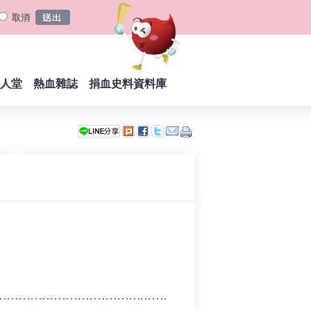
取消
人堂
熱血雜誌
捐血史料資料庫