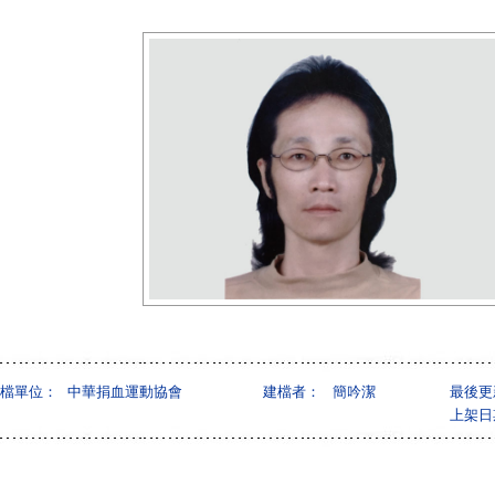
檔單位：
中華捐血運動協會
建檔者：
簡吟潔
最後更
上架日