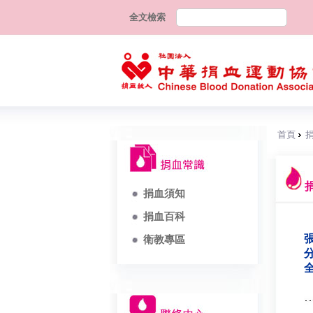
全文檢索
首頁
捐血須知
捐血百科
張
衛教專區
分
全