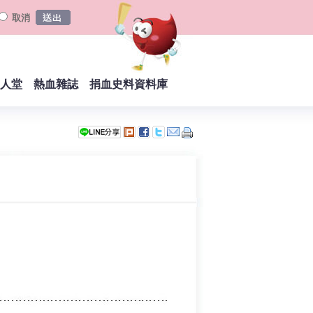
取消
人堂
熱血雜誌
捐血史料資料庫