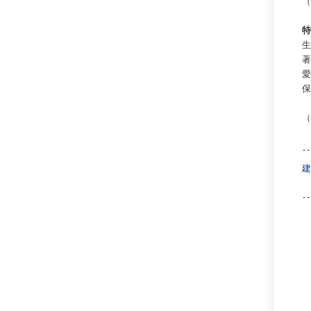
（
特
生
著
愛
保
（
建