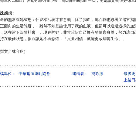
每單位250ml）改捐分離術血小板；每2個星期捐血一次，更是讓她覺得好像
殊感想：
命的無常讓她省思：什麼樣活著才有意義，除了捐血，鄭介駒也簽署了器官捐
正面向的生活態度，「雖然不知是誰使用了我的血液，但卻可以透過這樣的血
，活在當下回饋社會」。現在的她，非常珍惜自己擁有的健康身體，努力讓自
持在最佳狀態，捐血讓她不再恐懼，「只要相信，就能勇敢翻轉生命」。
撰文／林容琪）
檔單位：
中華捐血運動協會
建檔者：
簡吟潔
最後更
上架日