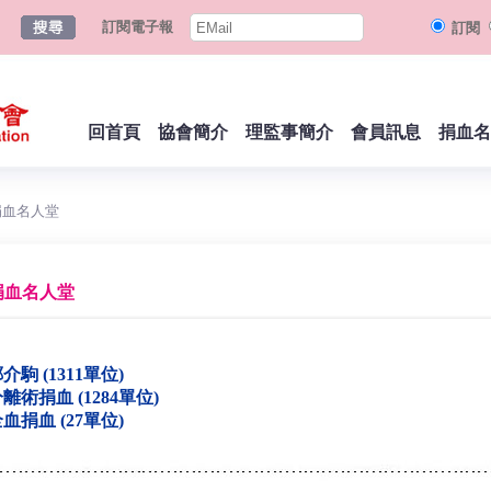
訂閱電子報
訂閱
回首頁
協會簡介
理監事簡介
會員訊息
捐血名
捐血名人堂
捐血名人堂
介駒 (1311單位)
離術捐血 (1284單位)
血捐血 (27單位)