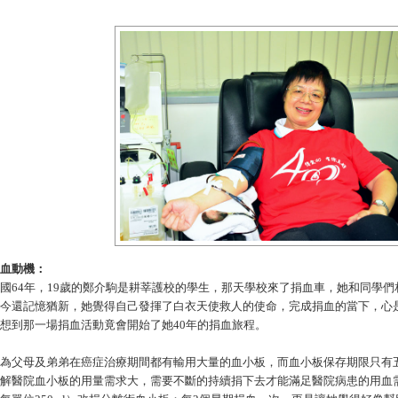
血動機：
國
64年，19歲的鄭介駒是耕莘護校的學生，那天學校來了捐血車，她和同學
今還記憶猶新，她覺得自己發揮了白衣天使救人的使命，完成捐血的當下，心
想到那一場捐血活動竟會開始了她40年的捐血旅程。
為父母及弟弟在癌症治療期間都有輸用大量的血小板，而血小板保存期限只有
解醫院血小板的用量需求大，需要不斷的持續捐下去才能滿足醫院病患的用血