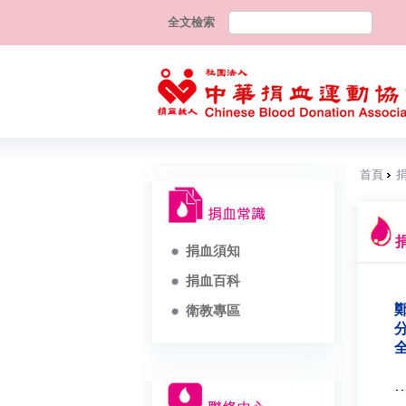
全文檢索
首頁
捐血須知
捐血百科
鄭
衛教專區
分
全