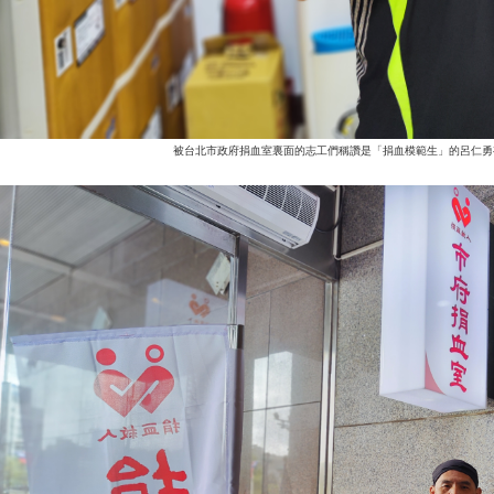
被台北市政府捐血室裏面的志工們稱讚是「捐血模範生」的呂仁勇