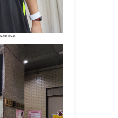
有著靦腆笑容。