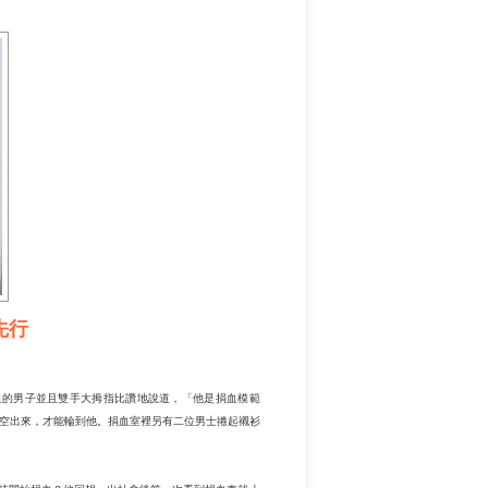
先行
血的男子並且雙手大拇指比讚地說道，「他是捐血模範
空出來，才能輪到他。捐血室裡另有二位男士捲起襯衫