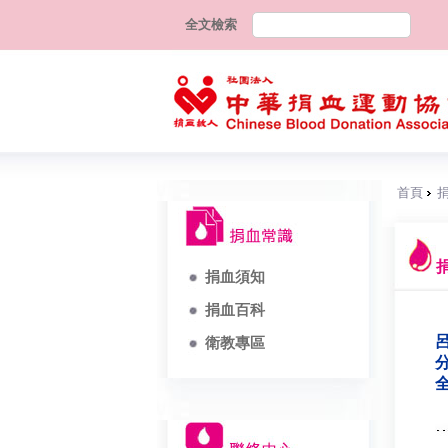
全文檢索
首頁
捐血須知
捐血百科
呂
衛教專區
分
全