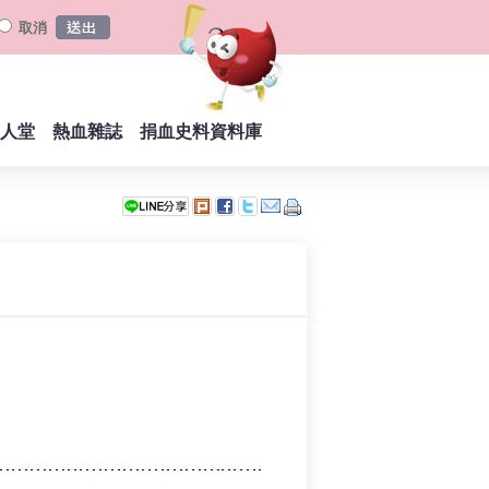
取消
人堂
熱血雜誌
捐血史料資料庫