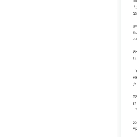
捐
去
定
原
約
2
呂
行
「
司
少
遇
好
「
呂
到