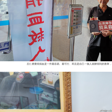
呂仁勇覺得捐血是一件最容易、最可行、而且是自己一個人就辦得到的善舉，