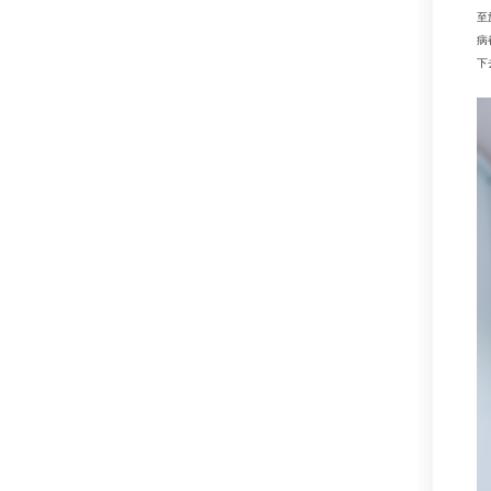
至
病
下