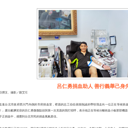
呂仁勇捐血助人 善行義舉己身
訪撰文、攝影／顏艾玨
走進台北市政府西大門內側的市府捐血室，裡面的志工伯伯就很熱誠的帶領我走向一位正在等候捐
！」露出靦腆笑容的呂仁勇微微點頭與第一次見面的我打招呼，表示他正在等候分離術血小板那部機器
子正捐血中，感覺到台北市民的捐血風氣甚佳。