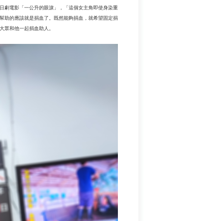
日劇電影「一公升的眼淚」，「這個女主角即使身染重
幫助的應該就是捐血了。既然能夠捐血，就希望固定捐
大眾和他一起捐血助人。