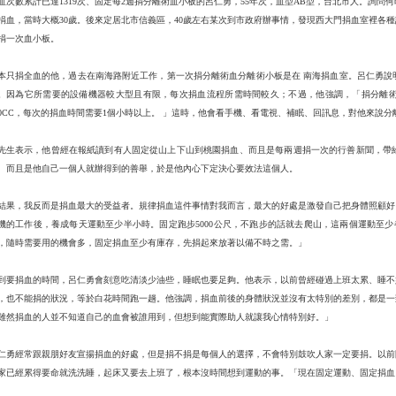
血次數累計已達1319次、固定每2週捐分離術血小板的呂仁勇，55年次，血型AB型，台北市人。詢
捐血，當時大概30歲。後來定居北市信義區，40歲左右某次到市政府辦事情，發現西大門捐血室裡各
捐一次血小板。
本只捐全血的他，過去在南海路附近工作，第一次捐分離術血分離術小板是在 南海捐血室。呂仁勇說
。因為它所需要的設備機器較大型且有限，每次捐血流程所需時間較久；不過，他強調，「捐分離術
50CC，每次的捐血時間需要1個小時以上。 」這時，他會看手機、看電視、補眠、回訊息，對他來說
先生表示，他曾經在報紙讀到有人固定從山上下山到桃園捐血、而且是每兩週捐一次的行善新聞，帶
、而且是他自己一個人就辦得到的善舉，於是他內心下定決心要效法這個人。
結果，我反而是捐血最大的受益者。規律捐血這件事情對我而言，最大的好處是激發自己把身體照顧好
機的工作後，養成每天運動至少半小時。固定跑步5000公尺，不跑步的話就去爬山，這兩個運動至少
，隨時需要用的機會多，固定捐血至少有庫存，先捐起來放著以備不時之需。」
到要捐血的時間，呂仁勇會刻意吃清淡少油些，睡眠也要足夠。他表示，以前曾經碰過上班太累、睡不
，也不能捐的狀況，等於白花時間跑一趟。他強調，捐血前後的身體狀況並沒有太特別的差別，都是一
雖然捐血的人並不知道自己的血會被誰用到，但想到能實際助人就讓我心情特別好。」
仁勇經常跟親朋好友宣揚捐血的好處，但是捐不捐是每個人的選擇，不會特別鼓吹人家一定要捐。以前
家已經累得要命就洗洗睡，起床又要去上班了，根本沒時間想到運動的事。「現在固定運動、固定捐血