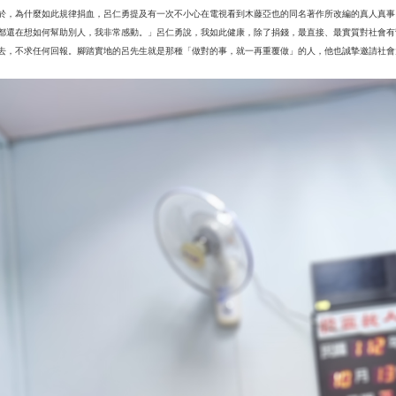
於，為什麼如此規律捐血，呂仁勇提及有一次不小心在電視看到木藤亞也的同名著作所改編的真人真事
都還在想如何幫助別人，我非常感動。」呂仁勇說，我如此健康，除了捐錢，最直接、最實質對社會有
去，不求任何回報。腳踏實地的呂先生就是那種「做對的事，就一再重覆做」的人，他也誠摯邀請社會