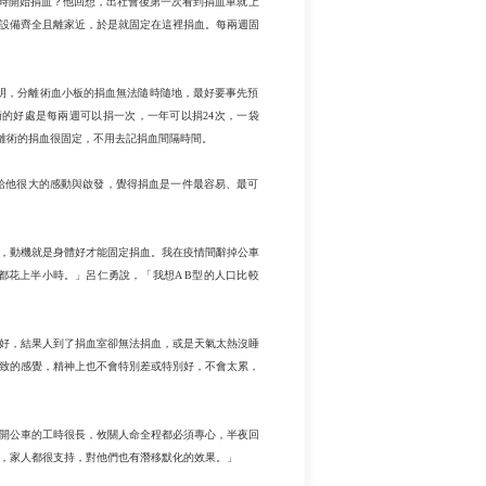
問何時開始捐血？他回想，出社會後第一次看到捐血車就上
種設備齊全且離家近，於是就固定在這裡捐血。每兩週固
明，分離術血小板的捐血無法隨時隨地，最好要事先預
的好處是每兩週可以捐一次，一年可以捐24次，一袋
分離術的捐血很固定，不用去記捐血間隔時間。
給他很大的感動與啟發，覺得捐血是一件最容易、最可
，動機就是身體好才能固定捐血。我在疫情間辭掉公車
都花上半小時。」呂仁勇說，「我想A B型的人口比較
好，結果人到了捐血室卻無法捐血，或是天氣太熱沒睡
致的感覺，精神上也不會特別差或特別好，不會太累，
開公車的工時很長，攸關人命全程都必須專心，半夜回
，家人都很支持，對他們也有潛移默化的效果。」