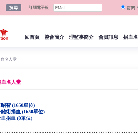
訂閱電子報
訂閱
回首頁
協會簡介
理監事簡介
會員訊息
捐血名
捐血名人堂
捐血名人堂
昭智 (1650單位)
離術捐血 (1650單位)
血捐血 (0單位)