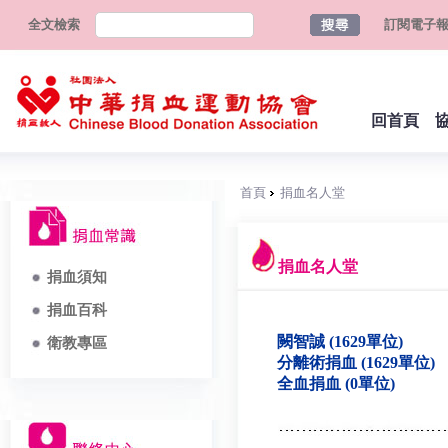
全文檢索
訂閱電子
回首頁
首頁
捐血名人堂
捐血名人堂
捐血須知
捐血百科
闕智誠 (1629單位)
衛教專區
分離術捐血 (1629單位)
全血捐血 (0單位)