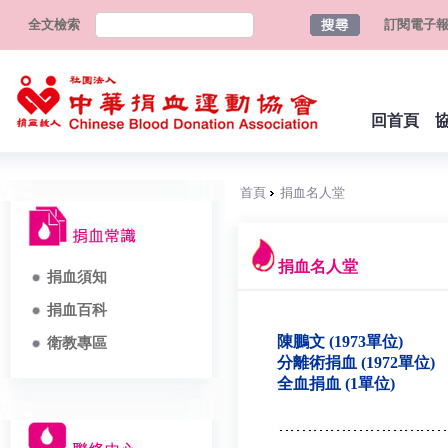
全文檢索
訂閱電子
回首頁
首頁
捐血名人堂
捐血名人堂
捐血須知
捐血百科
陳鵬文 (1973單位)
衛教專區
分離術捐血 (1972單位)
全血捐血 (1單位)