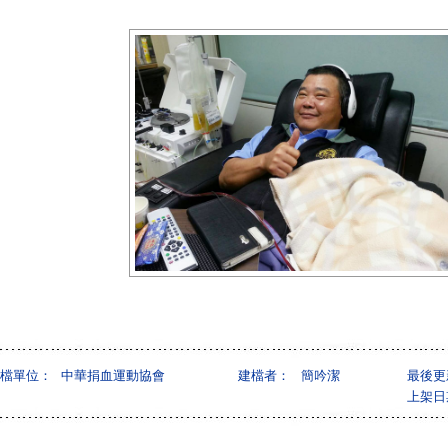
檔單位：
中華捐血運動協會
建檔者：
簡吟潔
最後更
上架日