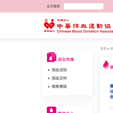
全文檢索
首頁
捐血須知
捐血百科
黃
衛教專區
分
全