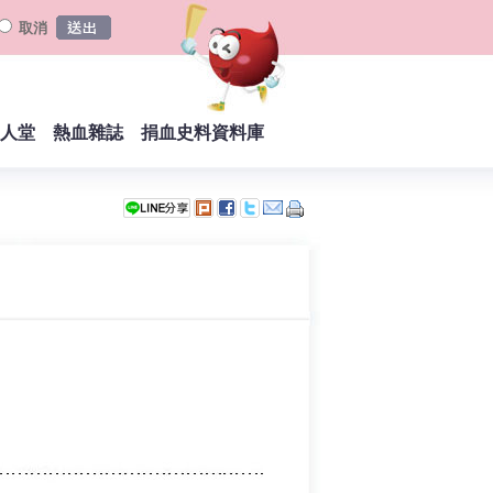
取消
人堂
熱血雜誌
捐血史料資料庫