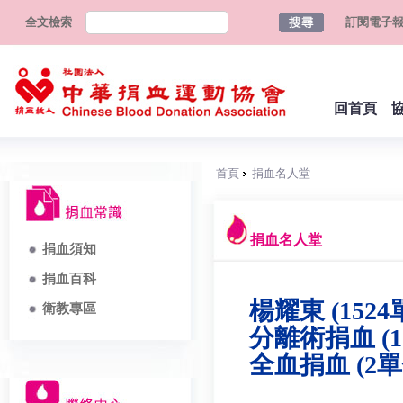
全文檢索
訂閱電子
回首頁
首頁
捐血名人堂
捐血名人堂
捐血須知
捐血百科
楊耀東 (1524
衛教專區
分離術捐血 (1
全血捐血 (2單