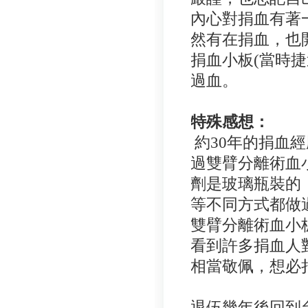
內心對捐血有著
然有在捐血
，
也
捐血小板
(
當時捷
過血
。
特殊感想：
約
30
年的捐血經
過雙臂分離術血
劑是玻璃瓶裝的
等不同方式都做
雙臂
分離術血小
看到許多捐血人
相當敬佩，想必
退伍幾年後回到