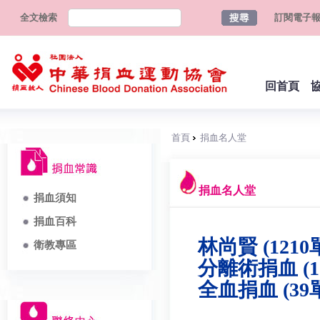
全文檢索
訂閱電子
回首頁
首頁
捐血名人堂
捐血名人堂
捐血須知
捐血百科
林尚賢 (1210
衛教專區
分離術捐血 (1
全血捐血 (39