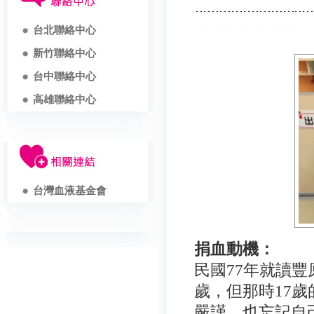
台北聯絡中心
新竹聯絡中心
台中聯絡中心
高雄聯絡中心
台灣血液基金會
捐血動機：
民國
77
年就讀豐
歲
，
但那時
17
歲
嚴謹
，
也忘記自