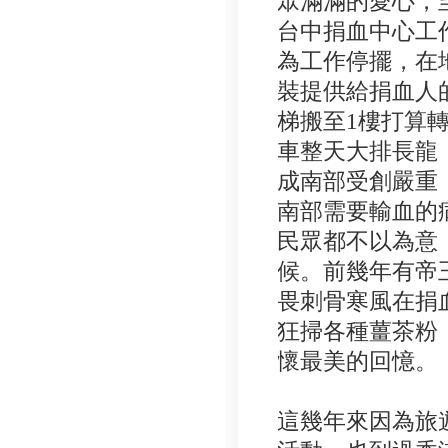
眾滿滿的愛心，
台中捐血中心工
為工作停擺，在
裝提供給捐血人
梯搬至
1
樓打算
車整天大排長龍
成南部受創嚴重
南部需要輸血的
民眾都不以為意
候。前幾年有帝
畏刺骨寒風在捐
狂掃各種薑茶粉
懷最美的回憶。
這幾年來因為旅