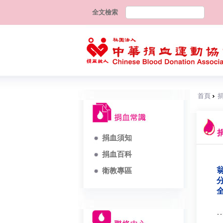
全文檢索
首頁
捐血須知
捐血百科
翁
衛教專區
分
全