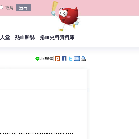
取消
人堂
熱血雜誌
捐血史料資料庫