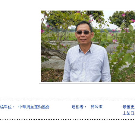
檔單位：
中華捐血運動協會
建檔者：
簡吟潔
最後更
上架日