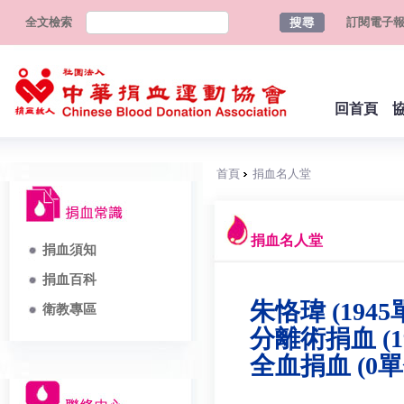
全文檢索
訂閱電子
回首頁
首頁
捐血名人堂
捐血名人堂
捐血須知
捐血百科
朱恪瑋 (1945
衛教專區
分離術捐血 (1
全血捐血 (0單