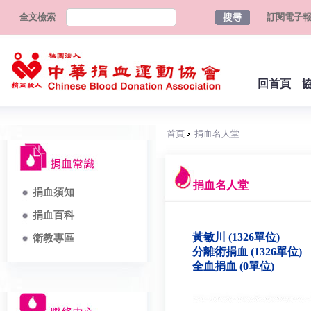
全文檢索
訂閱電子
回首頁
首頁
捐血名人堂
捐血名人堂
捐血須知
捐血百科
黃敏川 (1326單位)
衛教專區
分離術捐血 (1326單位)
全血捐血 (0單位)