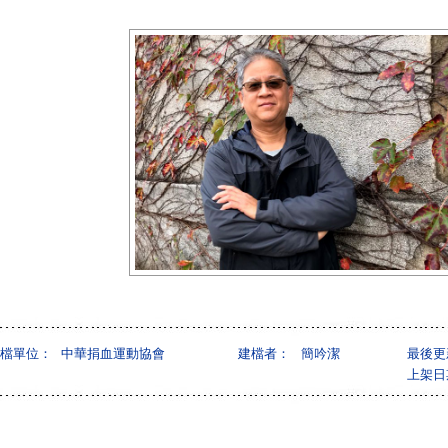
檔單位：
中華捐血運動協會
建檔者：
簡吟潔
最後更
上架日