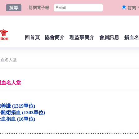
訂閱電子報
訂閱
回首頁
協會簡介
理監事簡介
會員訊息
捐血名
捐血名人堂
捐血名人堂
善謙 (1319單位)
離術捐血 (1303單位)
血捐血 (16單位)