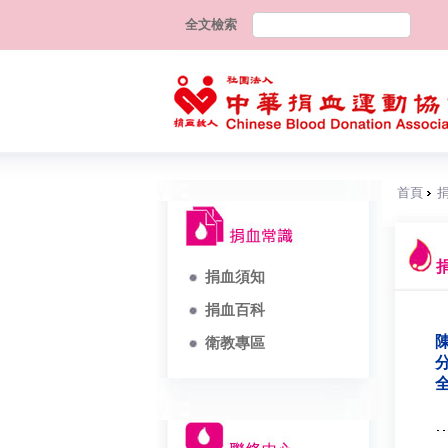
全文檢索
首頁
捐血須知
捐血百科
陳
衛教專區
分
全