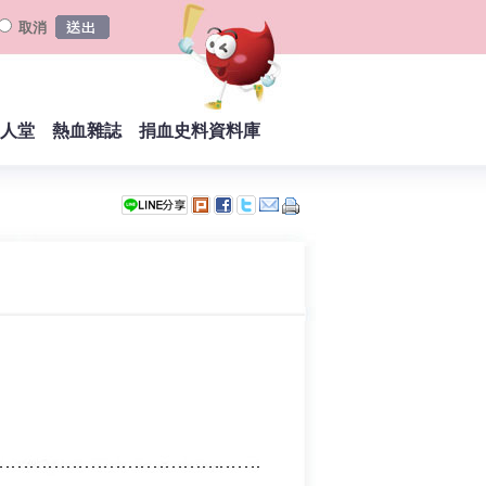
取消
人堂
熱血雜誌
捐血史料資料庫