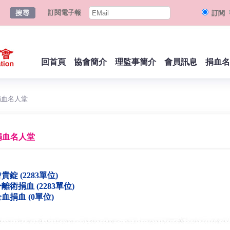
訂閱電子報
訂閱
回首頁
協會簡介
理監事簡介
會員訊息
捐血名
捐血名人堂
捐血名人堂
貴錠 (2283單位)
離術捐血 (2283單位)
血捐血 (0單位)