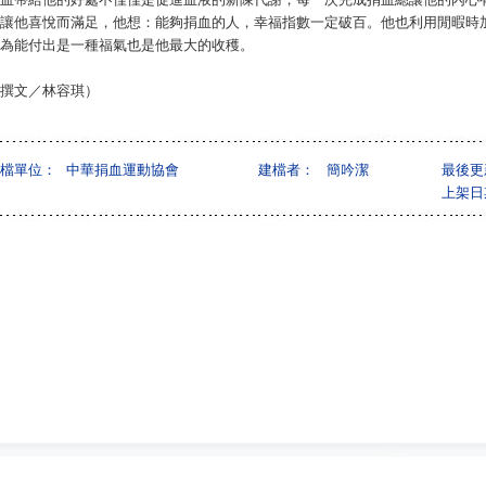
讓他喜悅而滿足，他想：能夠捐血的人，幸福指數一定破百。他也利用閒暇時加
為能付出是一種福氣也是他最大的收穫
。
撰文／林容琪）
檔單位：
中華捐血運動協會
建檔者：
簡吟潔
最後更
上架日