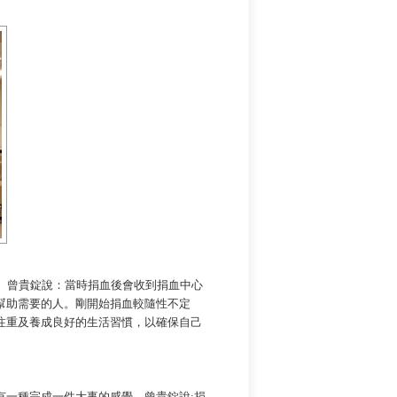
。曾貴錠說：當時捐血後會收到捐血中心
幫助需要的人。剛開始捐血較隨性不定
注重及養成良好的生活習慣，以確保自己
有一種完成一件大事的感覺，曾貴錠說
:捐