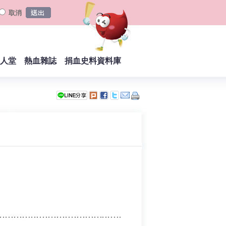
取消
人堂
熱血雜誌
捐血史料資料庫