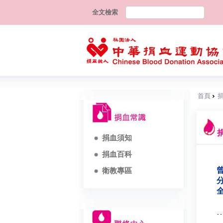
全文檢索
首頁
捐血須知
捐血百科
曾
衛教專區
分
全