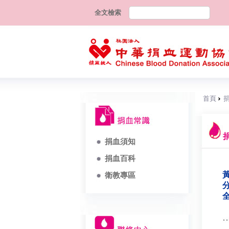
全文檢索
首頁
捐血須知
捐血百科
黃
衛教專區
分
全