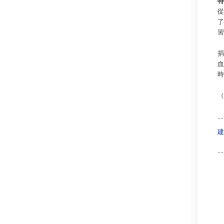
特
從
了
習
捐
血
時
（
建