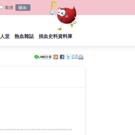
取消
人堂
熱血雜誌
捐血史料資料庫