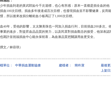
殊感想：
少年捐血到老的黃武郎如今千次達標，也心有所感：原本一直都是捐全血的他
捐血100次目標。捐血多年後達成百次目標，也發現捐血並不影響健康，反而
慣，所以後來改捐分離術血小板再訂了1,000次目標。
血40年，受他的影響，太太陳美珠也一同加入捐血行列，目前捐血200多次。
事業的進步，對提昇血品品質的努力，以及民眾對捐血觀念的接受，他深表認
也期許並祝福捐血中心能永保初衷，為血液品質把關讓用血更安全。
撰文／林容琪）
檔單位：
中華捐血運動協會
建檔者：
簡吟潔
最後更
上架日