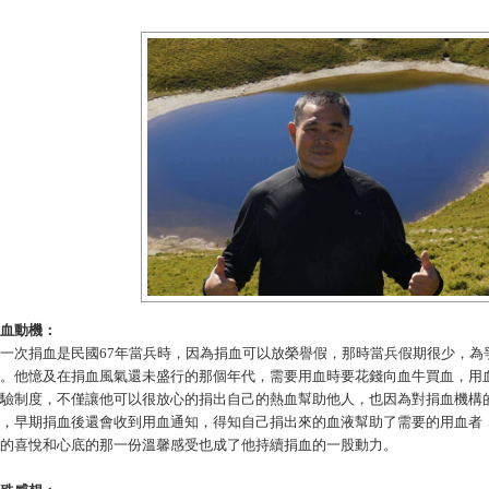
血動機：
一次捐血是民國67年當兵時，因為捐血可以放榮譽假，那時當兵假期很少，為
。他憶及在捐血風氣還未盛行的那個年代，需要用血時要花錢向血牛買血，用
驗制度，不僅讓他可以很放心的捐出自己的熱血幫助他人，也因為對捐血機構
，早期捐血後還會收到用血通知，得知自己捐出來的血液幫助了需要的用血者
的喜悅和心底的那一份溫馨感受也成了他持續捐血的一股動力。