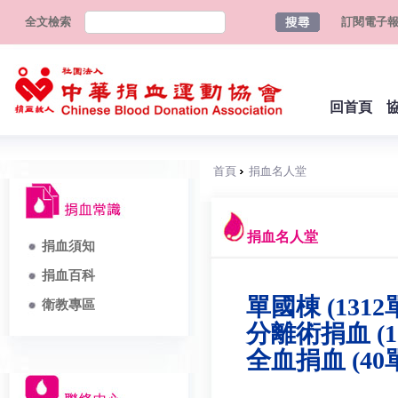
全文檢索
訂閱電子
回首頁
首頁
捐血名人堂
捐血名人堂
捐血須知
捐血百科
單國棟 (1312
衛教專區
分離術捐血 (1
全血捐血 (40