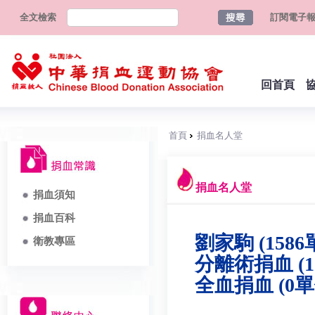
全文檢索
訂閱電子
回首頁
首頁
捐血名人堂
捐血名人堂
捐血須知
捐血百科
劉家駒 (1586
衛教專區
分離術捐血 (1
全血捐血 (0單