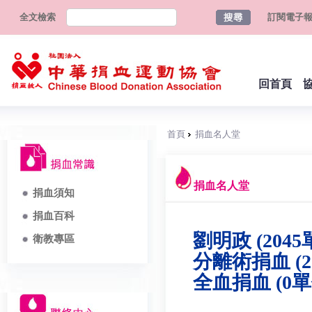
全文檢索
訂閱電子
回首頁
首頁
捐血名人堂
捐血名人堂
捐血須知
捐血百科
劉明政 (2045
衛教專區
分離術捐血 (2
全血捐血 (0單