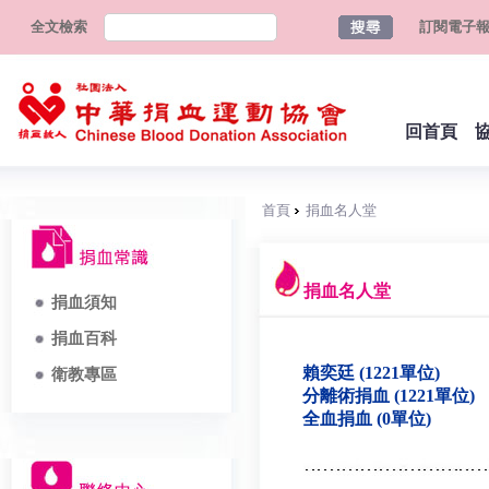
全文檢索
訂閱電子
回首頁
首頁
捐血名人堂
捐血名人堂
捐血須知
捐血百科
賴奕廷 (1221單位)
衛教專區
分離術捐血 (1221單位)
全血捐血 (0單位)