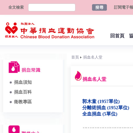
全文檢索
訂閱電子
回首頁
首頁
捐血名人堂
捐血名人堂
捐血須知
捐血百科
郭木童 (1957單位)
衛教專區
分離術捐血 (1952單位)
全血捐血 (5單位)