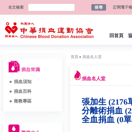
全文檢索
訂閱電子
回首頁
首頁
捐血名人堂
捐血名人堂
捐血須知
捐血百科
張加生 (2176
衛教專區
分離術捐血 (2
全血捐血 (0單