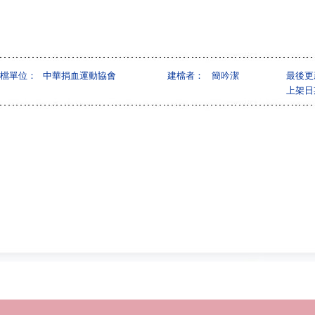
檔單位：
中華捐血運動協會
建檔者：
簡吟潔
最後更
上架日