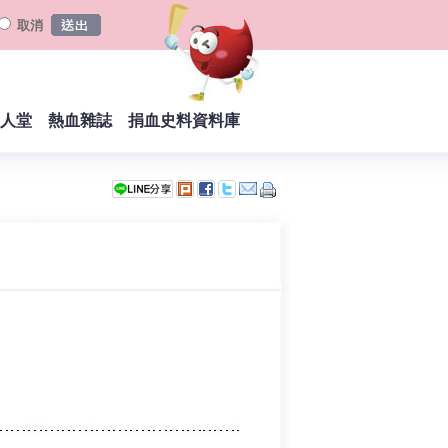
取消
人堂
熱血雜誌
捐血史料資料庫