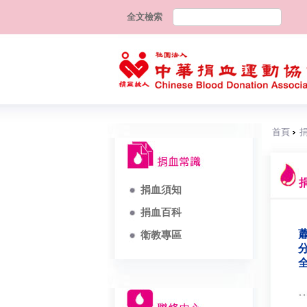
全文檢索
首頁
捐血須知
捐血百科
蕭
衛教專區
分
全