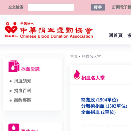
全文檢索
訂閱電子
回首頁
首頁
捐血名人堂
捐血名人堂
捐血須知
捐血百科
簡寬政 (1504單位)
衛教專區
分離術捐血 (1502單位)
全血捐血 (2單位)