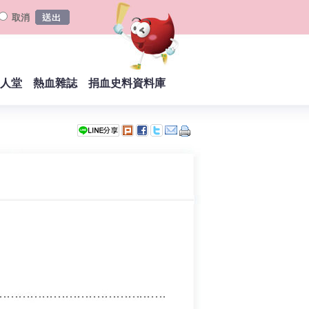
取消
人堂
熱血雜誌
捐血史料資料庫