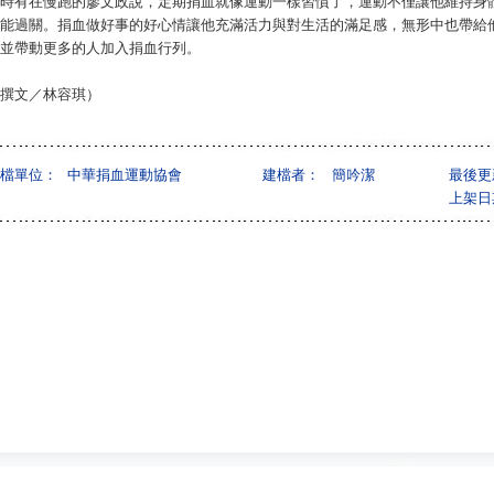
時有在慢跑的廖文政說，定期捐血就像運動一樣習慣了，運動不僅讓他維持身
能過關。捐血做好事的好心情讓他充滿活力與對生活的滿足感，無形中也帶給
並帶動更多的人加入捐血行列。
撰文／林容琪）
檔單位：
中華捐血運動協會
建檔者：
簡吟潔
最後更
上架日