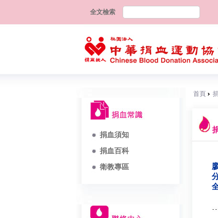
全文檢索
首頁
捐血須知
捐血百科
廖
衛教專區
分
全