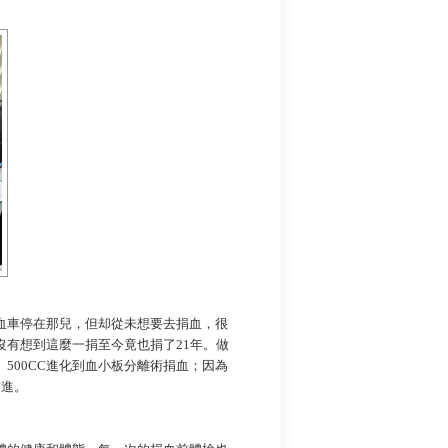
血車停在那兒，但却從未想要去捐血，很
有想到這麼一捐至今竟也捐了21年。做
500CC進化到血小板分離術捐血；因為
前進。