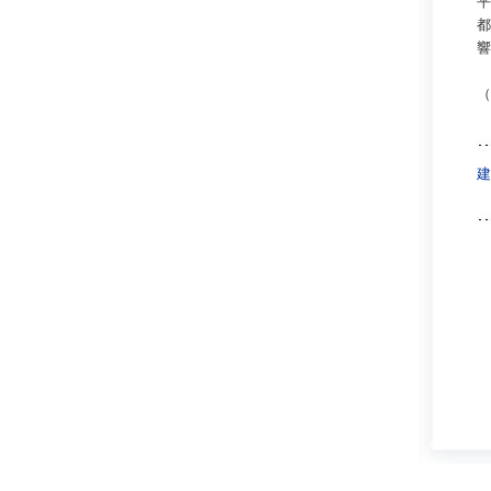
平
都
響
（
建