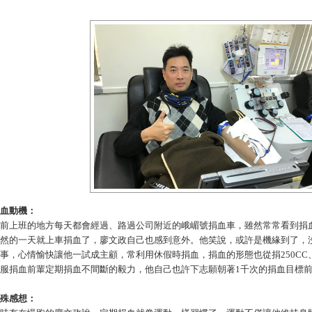
血動機：
前上班的地方每天都會經過、路過公司附近的峨嵋號捐血車，雖然常常看到捐
然的一天就上車捐血了，廖文政自己也感到意外。他笑說，或許是機緣到了，沒
事，心情愉快讓他一試成主顧，常利用休假時捐血，捐血的形態也從捐250CC、
服捐血前輩定期捐血不間斷的毅力，他自己也許下志願朝著1千次的捐血目標
殊感想：