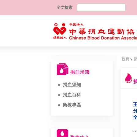
全文檢索
首頁
捐血須知
捐血百科
王
衛教專區
分
全