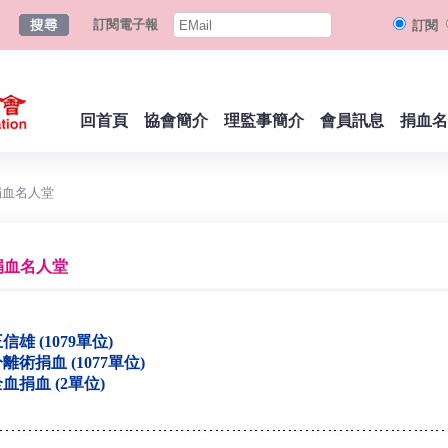
訂閱電子報
訂閱
回首頁
協會簡介
理監事簡介
會員訊息
捐血名
捐血名人堂
捐血名人堂
信雄 (1079單位)
離術捐血 (1077單位)
血捐血 (2單位)