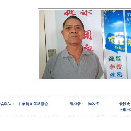
檔單位：
中華捐血運動協會
建檔者：
簡吟潔
最後更
上架日