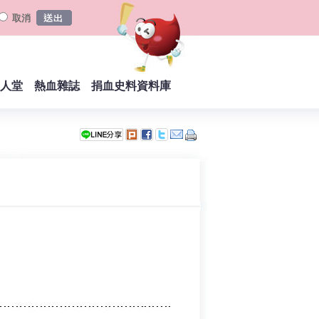
取消
人堂
熱血雜誌
捐血史料資料庫