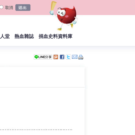
取消
人堂
熱血雜誌
捐血史料資料庫