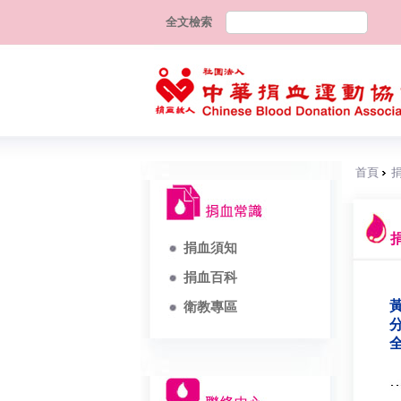
全文檢索
首頁
捐血須知
捐血百科
黃
衛教專區
分
全