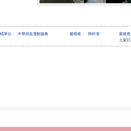
檔單位：
中華捐血運動協會
建檔者：
簡吟潔
最後更
上架日